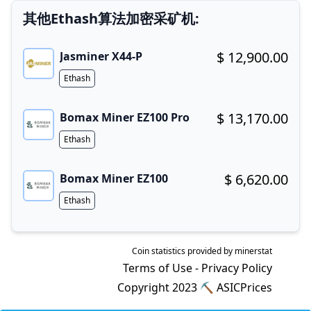
其他Ethash算法加密采矿机:
$ 12,900.00
Jasminer X44-P
Buy now!
Algorithm
Ethash
$ 13,170.00
Bomax Miner EZ100 Pro
Buy now!
Algorithm
Ethash
$ 6,620.00
Bomax Miner EZ100
Buy now!
Algorithm
Ethash
Coin statistics provided by
minerstat
Terms of Use
-
Privacy Policy
Copyright 2023 ⛏
ASICPrices