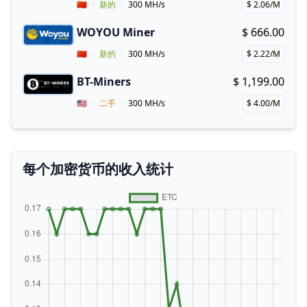
Vendor Country
🇨🇳
新的
300 MH/s
$ 2.06/M
Price per hash!
WOYOU Miner
$ 666.00
Buy now!
Vendor Country
🇨🇳
新的
300 MH/s
$ 2.22/M
Price per hash!
BT-Miners
$ 1,199.00
Buy now!
Vendor Country
🇺🇸
二手
300 MH/s
$ 4.00/M
Price per hash!
每个加密货币的收入统计