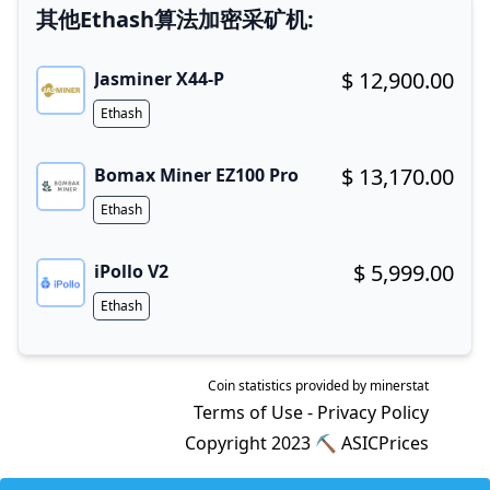
其他Ethash算法加密采矿机:
$ 12,900.00
Jasminer X44-P
Buy now!
Algorithm
Ethash
$ 13,170.00
Bomax Miner EZ100 Pro
Buy now!
Algorithm
Ethash
$ 5,999.00
iPollo V2
Buy now!
Algorithm
Ethash
Coin statistics provided by
minerstat
Terms of Use
-
Privacy Policy
Copyright 2023 ⛏
ASICPrices