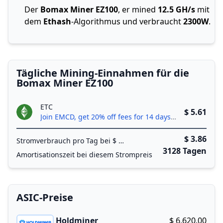
Der
Bomax Miner EZ100
, er mined
12.5 GH/s
mit
dem
Ethash
-Algorithmus und verbraucht
2300W
.
Tägliche Mining-Einnahmen für die
Bomax Miner EZ100
ETC
$ 5.61
Join EMCD, get 20% off fees for 14 days!
$ 3.86
Stromverbrauch pro Tag bei $
/ kWh
3128 Tagen
Amortisationszeit bei diesem Strompreis
ASIC-Preise
Holdminer
$ 6,620.00