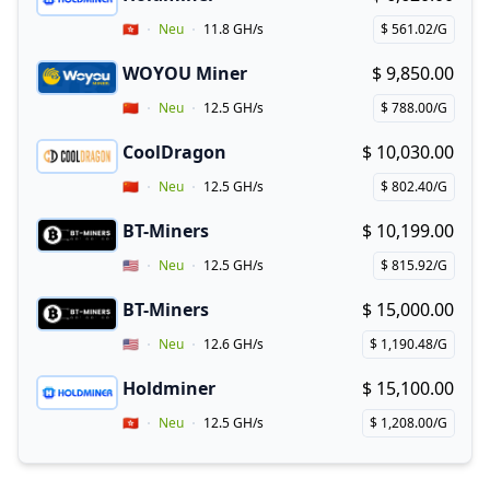
Buy now!
Vendor Country
🇭🇰
Neu
11.8 GH/s
$ 561.02/G
Price per hash!
WOYOU Miner
$ 9,850.00
Buy now!
Vendor Country
🇨🇳
Neu
12.5 GH/s
$ 788.00/G
Price per hash!
CoolDragon
$ 10,030.00
Buy now!
Vendor Country
🇨🇳
Neu
12.5 GH/s
$ 802.40/G
Price per hash!
BT-Miners
$ 10,199.00
Buy now!
Vendor Country
🇺🇸
Neu
12.5 GH/s
$ 815.92/G
Price per hash!
BT-Miners
$ 15,000.00
Buy now!
Vendor Country
🇺🇸
Neu
12.6 GH/s
$ 1,190.48/G
Price per hash!
Holdminer
$ 15,100.00
Buy now!
Vendor Country
🇭🇰
Neu
12.5 GH/s
$ 1,208.00/G
Price per hash!