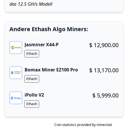
das 12.5 GH/s Modell
Andere Ethash Algo Miners:
$ 12,900.00
Jasminer X44-P
Buy now!
Algorithm
Ethash
$ 13,170.00
Bomax Miner EZ100 Pro
Buy now!
Algorithm
Ethash
$ 5,999.00
iPollo V2
Buy now!
Algorithm
Ethash
Coin statistics provided by
minerstat