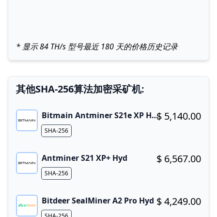
* 显示 84 TH/s 型号最近 180 天的价格历史记录
其他SHA-256算法加密采矿机:
$ 5,140.00
Bitmain Antminer S21e XP Hyd 3U
Buy now!
Algorithm
SHA-256
$ 6,567.00
Antminer S21 XP+ Hyd
Buy now!
Algorithm
SHA-256
$ 4,249.00
Bitdeer SealMiner A2 Pro Hyd
Buy now!
Algorithm
SHA-256