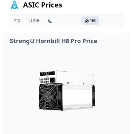
ASIC Prices
主页
计算器
中国
StrongU Hornbill H8 Pro Price