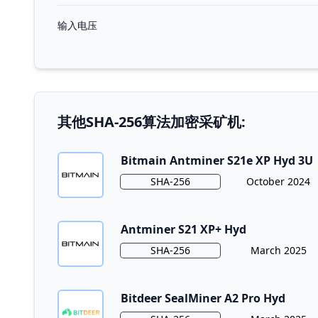
输入电压
其他SHA-256算法加密采矿机:
Bitmain Antminer S21e XP Hyd 3U
Algorithm
Release Date
SHA-256
October 2024
Antminer S21 XP+ Hyd
Algorithm
Release Date
SHA-256
March 2025
Bitdeer SealMiner A2 Pro Hyd