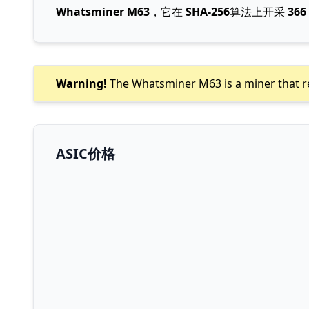
Whatsminer M63
，它在
SHA-256
算法上开采
366
Warning!
The Whatsminer M63 is a miner that re
ASIC价格