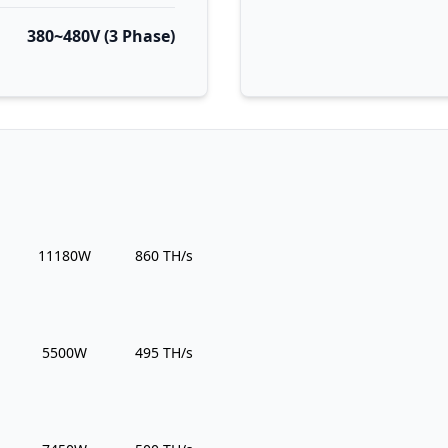
380~480V (3 Phase)
Power Usage
Hashrate
11180W
860 TH/s
Power Usage
Hashrate
5500W
495 TH/s