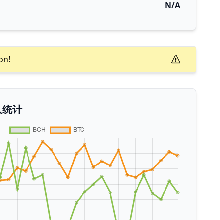
N/A
on!
入统计