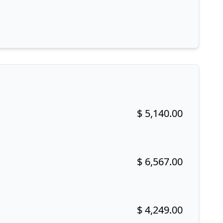
$ 5,140.00
Buy now!
$ 6,567.00
Buy now!
$ 4,249.00
Buy now!