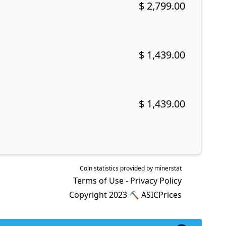
$ 2,799.00
Buy now!
$ 1,439.00
Buy now!
$ 1,439.00
Buy now!
Coin statistics provided by
minerstat
Terms of Use
-
Privacy Policy
Copyright 2023 ⛏
ASICPrices