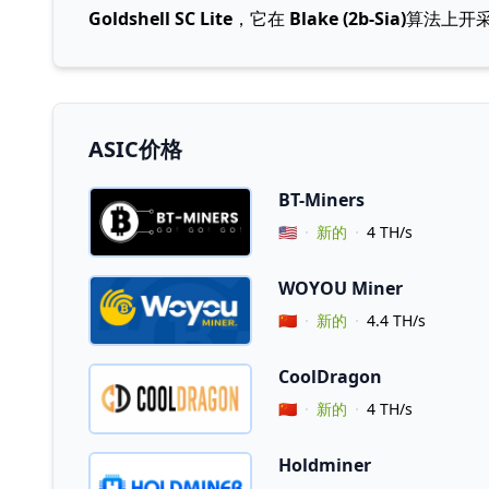
Goldshell SC Lite
，它在
Blake (2b-Sia)
算法上开
ASIC价格
BT-Miners
Vendor Country
🇺🇸
新的
4 TH/s
WOYOU Miner
Vendor Country
🇨🇳
新的
4.4 TH/s
CoolDragon
Vendor Country
🇨🇳
新的
4 TH/s
Holdminer