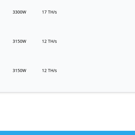
Power Usage
Hashrate
3300W
17 TH/s
Power Usage
Hashrate
3150W
12 TH/s
Power Usage
Hashrate
3150W
12 TH/s