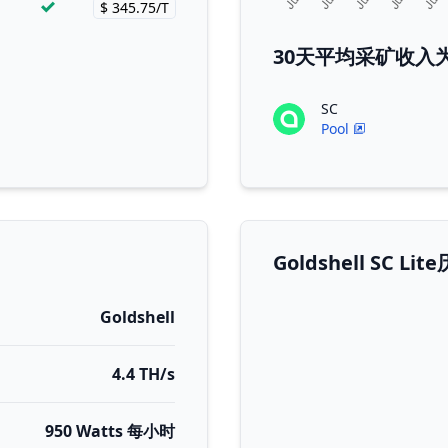
$ 345.75/T
Price per hash!
30天平均采矿收入为Gol
SC
Pool
Goldshell SC
Goldshell
4.4 TH/s
950 Watts 每小时