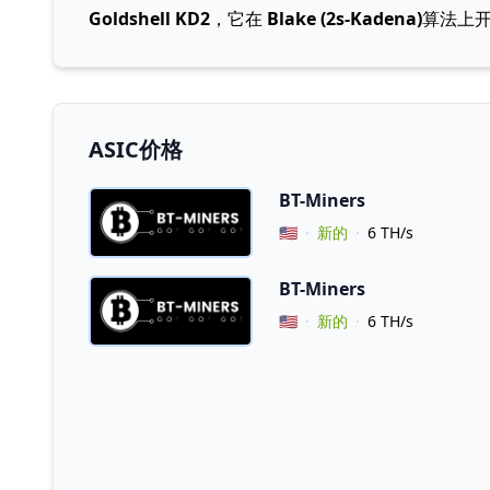
Goldshell KD2
，它在
Blake (2s-Kadena)
算法上
ASIC价格
BT-Miners
Vendor Country
🇺🇸
新的
6 TH/s
BT-Miners
Vendor Country
🇺🇸
新的
6 TH/s