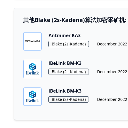
其他Blake (2s-Kadena)算法加密采矿机:
Antminer KA3
Algorithm
Release Date
Blake (2s-Kadena)
December 2022
iBeLink BM-K3
Algorithm
Release Date
Blake (2s-Kadena)
December 2022
iBeLink BM-K3
Algorithm
Release Date
Blake (2s-Kadena)
December 2022