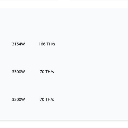
Power Usage
Hashrate
3154W
166 TH/s
Power Usage
Hashrate
3300W
70 TH/s
Power Usage
Hashrate
3300W
70 TH/s