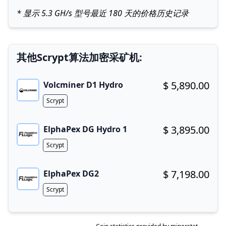
* 显示 5.3 GH/s 型号最近 180 天的价格历史记录
其他Scrypt算法加密采矿机:
$ 5,890.00
Volcminer D1 Hydro
Buy now!
Algorithm
Scrypt
$ 3,895.00
ElphaPex DG Hydro 1
Buy now!
Algorithm
Scrypt
$ 7,198.00
ElphaPex DG2
Buy now!
Algorithm
Scrypt