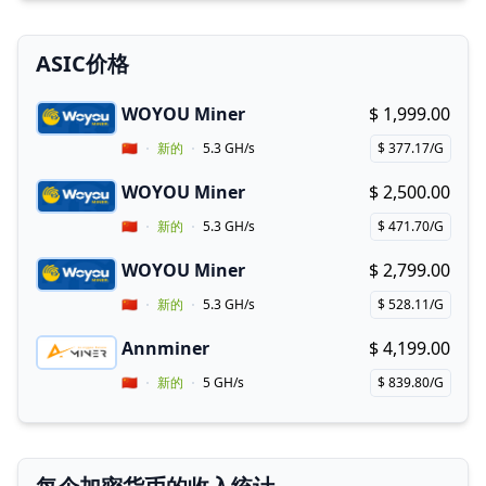
ASIC价格
WOYOU Miner
$ 1,999.00
Buy now!
Vendor Country
🇨🇳
新的
5.3 GH/s
$ 377.17/G
Price per hash!
WOYOU Miner
$ 2,500.00
Buy now!
Vendor Country
🇨🇳
新的
5.3 GH/s
$ 471.70/G
Price per hash!
WOYOU Miner
$ 2,799.00
Buy now!
Vendor Country
🇨🇳
新的
5.3 GH/s
$ 528.11/G
Price per hash!
Annminer
$ 4,199.00
Buy now!
Coupon for Annminer
Vendor Country
🇨🇳
新的
5 GH/s
$ 839.80/G
Price per hash!