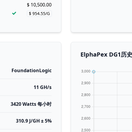
$ 10,500.00
Buy now!
$ 954.55/G
Price per hash!
ElphaPex DG
FoundationLogic
11 GH/s
3420 Watts 每小时
310.9 J/GH ± 5%