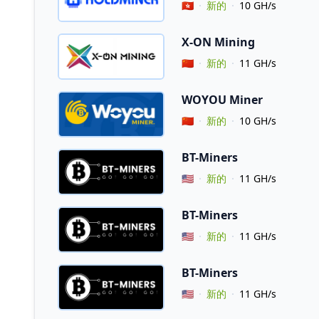
Vendor Country
🇭🇰
新的
10 GH/s
X-ON Mining
Vendor Country
🇨🇳
新的
11 GH/s
WOYOU Miner
Vendor Country
🇨🇳
新的
10 GH/s
BT-Miners
Vendor Country
🇺🇸
新的
11 GH/s
BT-Miners
Vendor Country
🇺🇸
新的
11 GH/s
BT-Miners
Vendor Country
🇺🇸
新的
11 GH/s