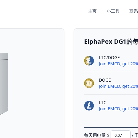
主页
小工具
联系
ElphaPex DG1
LTC/DOGE
Join EMCD, get 20%
DOGE
Join EMCD, get 20%
LTC
Join EMCD, get 20%
每天用电量 $
/ 