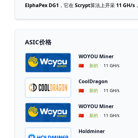
ElphaPex DG1
，它在
Scrypt
算法上开采
11 GH/s
ASIC价格
WOYOU Miner
Vendor Country
🇨🇳
新的
11 GH/s
CoolDragon
Vendor Country
🇨🇳
新的
11 GH/s
WOYOU Miner
Vendor Country
🇨🇳
新的
11 GH/s
Holdminer