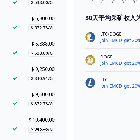
$ 538.00/G
Price per hash!
30天平均采矿收入为El
$ 6,300.00
Buy now!
$ 572.73/G
Price per hash!
LTC/DOGE
Join EMCD, get 20%
$ 5,888.00
Buy now!
$ 588.80/G
Price per hash!
DOGE
Join EMCD, get 20%
$ 9,250.00
Buy now!
$ 840.91/G
LTC
Price per hash!
Join EMCD, get 20%
$ 9,600.00
Buy now!
$ 872.73/G
Price per hash!
$ 10,400.00
Buy now!
$ 945.45/G
Price per hash!