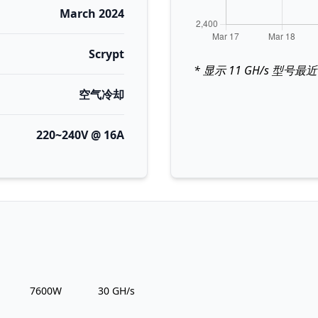
March 2024
Scrypt
* 显示 11 GH/s 型号
空气冷却
220~240V @ 16A
Power Usage
Hashrate
7600W
30 GH/s