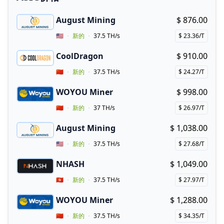
August Mining
$ 876.00
Buy now!
Vendor Country
🇺🇸
新的
37.5 TH/s
$ 23.36/T
Price per hash!
CoolDragon
$ 910.00
Buy now!
Vendor Country
🇨🇳
新的
37.5 TH/s
$ 24.27/T
Price per hash!
WOYOU Miner
$ 998.00
Buy now!
Vendor Country
🇨🇳
新的
37 TH/s
$ 26.97/T
Price per hash!
August Mining
$ 1,038.00
Buy now!
Vendor Country
🇺🇸
新的
37.5 TH/s
$ 27.68/T
Price per hash!
NHASH
$ 1,049.00
Buy now!
Vendor Country
🇭🇰
新的
37.5 TH/s
$ 27.97/T
Price per hash!
WOYOU Miner
$ 1,288.00
Buy now!
Vendor Country
🇨🇳
新的
37.5 TH/s
$ 34.35/T
Price per hash!