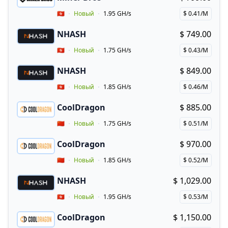
Buy now!
Vendor Country
🇭🇰
Новый
1.95 GH/s
$ 0.41/M
Price per hash!
NHASH
$ 749.00
Buy now!
Vendor Country
🇭🇰
Новый
1.75 GH/s
$ 0.43/M
Price per hash!
NHASH
$ 849.00
Buy now!
Vendor Country
🇭🇰
Новый
1.85 GH/s
$ 0.46/M
Price per hash!
CoolDragon
$ 885.00
Buy now!
Vendor Country
🇨🇳
Новый
1.75 GH/s
$ 0.51/M
Price per hash!
CoolDragon
$ 970.00
Buy now!
Vendor Country
🇨🇳
Новый
1.85 GH/s
$ 0.52/M
Price per hash!
NHASH
$ 1,029.00
Buy now!
Vendor Country
🇭🇰
Новый
1.95 GH/s
$ 0.53/M
Price per hash!
CoolDragon
$ 1,150.00
Buy now!