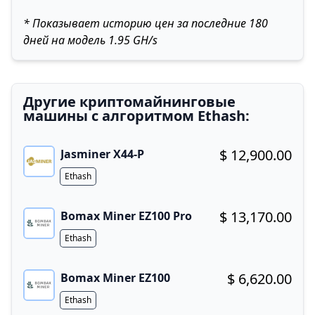
* Показывает историю цен за последние 180
дней на модель 1.95 GH/s
Другие криптомайнинговые
машины с алгоритмом Ethash:
$ 12,900.00
Jasminer X44-P
Buy now!
Algorithm
Ethash
$ 13,170.00
Bomax Miner EZ100 Pro
Buy now!
Algorithm
Ethash
$ 6,620.00
Bomax Miner EZ100
Buy now!
Algorithm
Ethash