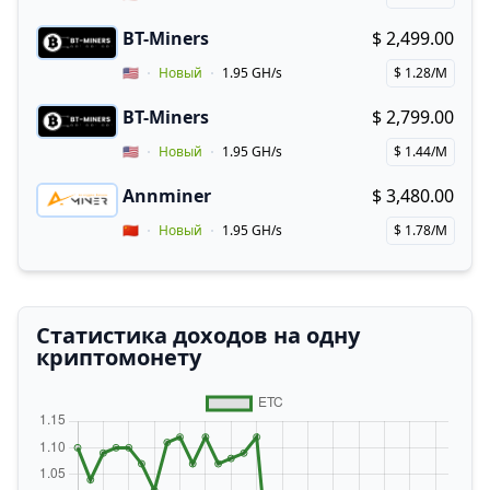
Price per hash!
BT-Miners
$ 2,499.00
Buy now!
Vendor Country
🇺🇸
Новый
1.95 GH/s
$ 1.28/M
Price per hash!
BT-Miners
$ 2,799.00
Buy now!
Vendor Country
🇺🇸
Новый
1.95 GH/s
$ 1.44/M
Price per hash!
Annminer
$ 3,480.00
Buy now!
Coupon for Annminer
Vendor Country
🇨🇳
Новый
1.95 GH/s
$ 1.78/M
Price per hash!
Статистика доходов на одну
криптомонету