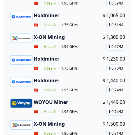
Vendor Country
🇨🇳
Новый
1.95 GH/s
$ 0.59/M
Price per hash!
Holdminer
$ 1,065.00
Buy now!
Vendor Country
🇭🇰
Новый
1.75 GH/s
$ 0.61/M
Price per hash!
X-ON Mining
$ 1,300.00
Buy now!
Vendor Country
🇨🇳
Новый
1.95 GH/s
$ 0.67/M
Price per hash!
Holdminer
$ 1,230.00
Buy now!
Vendor Country
🇭🇰
Новый
1.75 GH/s
$ 0.70/M
Price per hash!
Holdminer
$ 1,440.00
Buy now!
Vendor Country
🇭🇰
Новый
1.95 GH/s
$ 0.74/M
Price per hash!
WOYOU Miner
$ 1,449.00
Buy now!
Vendor Country
🇨🇳
Новый
1.95 GH/s
$ 0.74/M
Price per hash!
X-ON Mining
$ 1,500.00
Buy now!
Vendor Country
🇨🇳
Новый
1.85 GH/s
$ 0.81/M