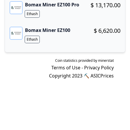
$ 13,170.00
Bomax Miner EZ100 Pro
Buy now!
Algorithm
Ethash
$ 6,620.00
Bomax Miner EZ100
Buy now!
Algorithm
Ethash
Coin statistics provided by
minerstat
Terms of Use
-
Privacy Policy
Copyright 2023 ⛏
ASICPrices