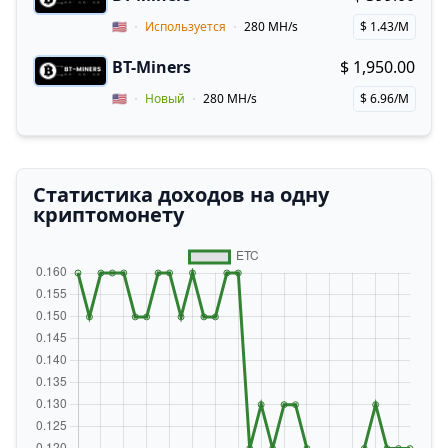
Buy now!
Vendor Country
🇺🇸
Используется
280 MH/s
$ 1.43/M
Price per hash!
BT-Miners
$ 1,950.00
Buy now!
Vendor Country
🇺🇸
Новый
280 MH/s
$ 6.96/M
Price per hash!
Статистика доходов на одну
криптомонету