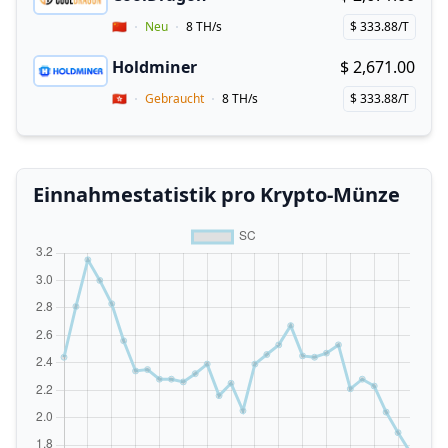
Buy now!
Vendor Country
🇨🇳
Neu
8 TH/s
$ 333.88/T
Price per hash!
Holdminer
$ 2,671.00
Buy now!
Vendor Country
🇭🇰
Gebraucht
8 TH/s
$ 333.88/T
Price per hash!
Einnahmestatistik pro Krypto-Münze