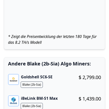
* Zeigt die Preisentwicklung der letzten 180 Tage für
das 8.2 TH/s Modell
Andere Blake (2b-Sia) Algo Miners:
$ 2,799.00
Goldshell SC6-SE
Buy now!
Algorithm
Blake (2b-Sia)
$ 1,439.00
iBeLink BM-S1 Max
Buy now!
Algorithm
Blake (2b-Sia)