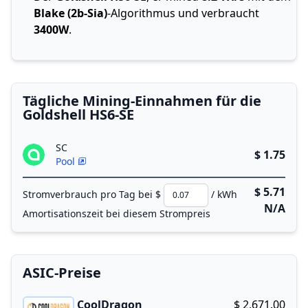
Blake (2b-Sia)
-Algorithmus und verbraucht
3400W
.
Tägliche Mining-Einnahmen für die
Goldshell HS6-SE
SC
$ 1.75
Pool
$ 5.71
Stromverbrauch pro Tag bei $
/ kWh
N/A
Amortisationszeit bei diesem Strompreis
ASIC-Preise
CoolDragon
$ 2,671.00