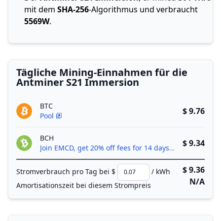
mit dem
SHA-256
-Algorithmus und verbraucht
5569W
.
Tägliche Mining-Einnahmen für die
Antminer S21 Immersion
BTC
$ 9.76
Pool
BCH
$ 9.34
Join EMCD, get 20% off fees for 14 days!
$ 9.36
Stromverbrauch pro Tag bei $
/ kWh
N/A
Amortisationszeit bei diesem Strompreis