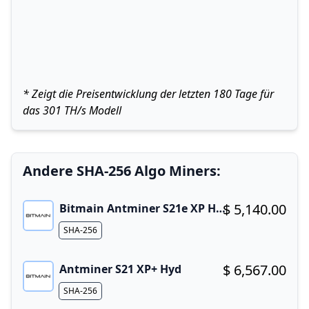
* Zeigt die Preisentwicklung der letzten 180 Tage für
das 301 TH/s Modell
Andere SHA-256 Algo Miners:
$ 5,140.00
Bitmain Antminer S21e XP Hyd 3U
Buy now!
Algorithm
SHA-256
$ 6,567.00
Antminer S21 XP+ Hyd
Buy now!
Algorithm
SHA-256