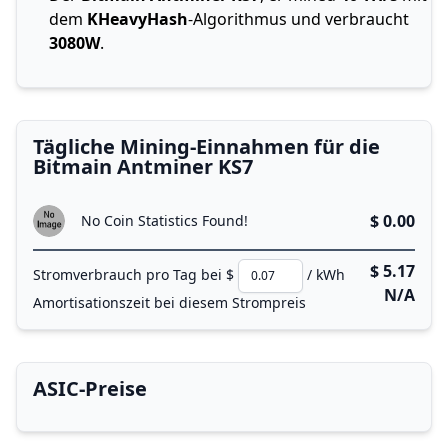
dem
KHeavyHash
-Algorithmus und verbraucht
3080W
.
Tägliche Mining-Einnahmen für die
Bitmain Antminer KS7
$ 0.00
No Coin Statistics Found!
$ 5.17
Stromverbrauch pro Tag bei $
/ kWh
N/A
Amortisationszeit bei diesem Strompreis
ASIC-Preise